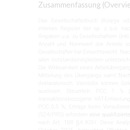
Zusammenfassung (Overvi
Das Gesellschafterbuch (Księga udz
internes Register der sp. z o.o. n
Angaben u.a. zu Gesellschaftern (inkl
Anzahl und Nennwert der Anteile s
Gesellschafter hat Einsichtsrecht. N
allen Vorstandsmitgliedern unterzeich
Die Wirksamkeit eines Anteilübergan
Mitteilung des Übergangs samt Nachw
deklaratorisch. Verstöße können G
auslösen. Steuerlich: PCC 1 % (
transaktionsbezogene VAT-Entlastung 
PCC 0,5 %; Erträge beim Veräußerer 
(S24/PRS) erfordern
eine qualifizier
nach Art. 188 §4 KSH. Diese Analy