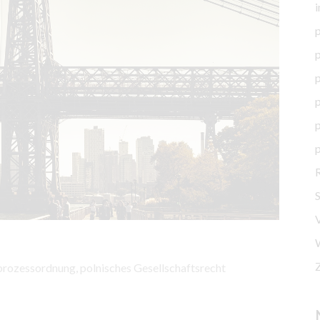
i
p
p
p
p
p
R
S
V
Z
lprozessordnung
,
polnisches Gesellschaftsrecht