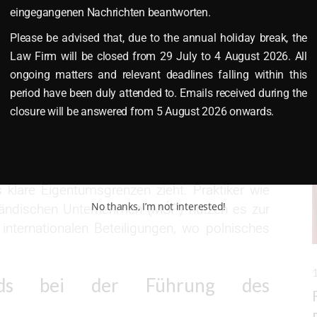
chs im KSH von 2000 zielte auf eine Stärkung
eingegangenen Nachrichten beantworten.
tierte Gesellschaften ab, im Gegensatz zu
Please be advised that, due to the annual holiday break, the
gister führen. Bis 2025 blieb die Kernregelung
Law Firm will be closed from 29 July to 4 August 2026. All
e Elemente, wie die Möglichkeit elektronischer
ongoing matters and relevant deadlines falling within this
(KRS – polnisches Unternehmensregister). Für
period have been duly attended to. Emails received during the
tet dies eine erhöhte Verantwortung, da das
closure will be answered from 5 August 2026 onwards.
rfahren dient, etwa bei Streitigkeiten über
treicht das Gesellschafterbuch die beschränkte
 klare Eigentumsgrenzen zieht. Praktiker wie
No thanks, I’m not interested!
ständischen Unternehmen (MŚP) nutzen es zur
internationalen Beteiligungen, wo polnisches
ands bei der Führung des