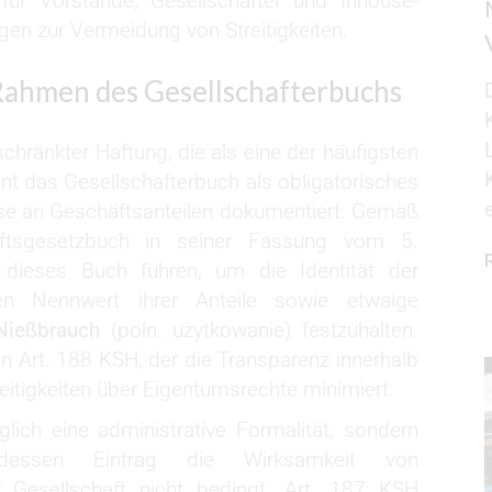
 für Vorstände, Gesellschafter und Inhouse-
gen zur Vermeidung von Streitigkeiten.
 Rahmen des Gesellschafterbuchs
chränkter Haftung, die als eine der häufigsten
nt das Gesellschafterbuch als obligatorisches
sse an Geschäftsanteilen dokumentiert. Gemäß
aftsgesetzbuch in seiner Fassung vom 5.
ieses Buch führen, um die Identität der
en Nennwert ihrer Anteile sowie etwaige
Nießbrauch
(poln. użytkowanie) festzuhalten.
in Art. 188 KSH, der die Transparenz innerhalb
reitigkeiten über Eigentumsrechte minimiert.
glich eine administrative Formalität, sondern
, dessen Eintrag die Wirksamkeit von
 Gesellschaft nicht bedingt. Art. 187 KSH