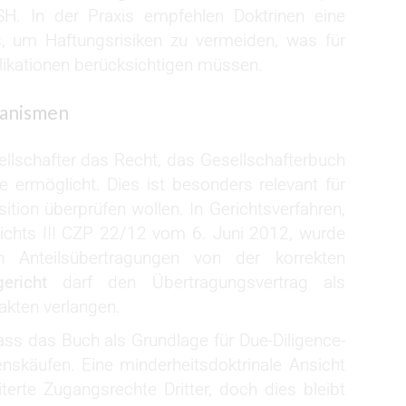
H. In der Praxis empfehlen Doktrinen eine
 um Haftungsrisiken zu vermeiden, was für
mplikationen berücksichtigen müssen.
hanismen
llschafter das Recht, das Gesellschafterbuch
e ermöglicht. Dies ist besonders relevant für
sition überprüfen wollen. In Gerichtsverfahren,
ichts III CZP 22/12 vom 6. Juni 2012, wurde
 Anteilsübertragungen von der korrekten
ericht
darf den Übertragungsvertrag als
akten verlangen.
ass das Buch als Grundlage für Due-Diligence-
nskäufen. Eine minderheitsdoktrinale Ansicht
iterte Zugangsrechte Dritter, doch dies bleibt