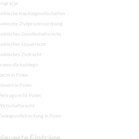
migracja
olnische Kapitalgesellschaften
olnische Zivilprozessordnung
olnisches Gesellschaftsrecht
olnisches Steuerrecht
olnisches Zivilrecht
prawo dla każdego
echt in Polen
teuern in Polen
ertragsrecht Polen
Wirtschaftsrecht
wangsvollstreckung in Polen
Neueste Einträge