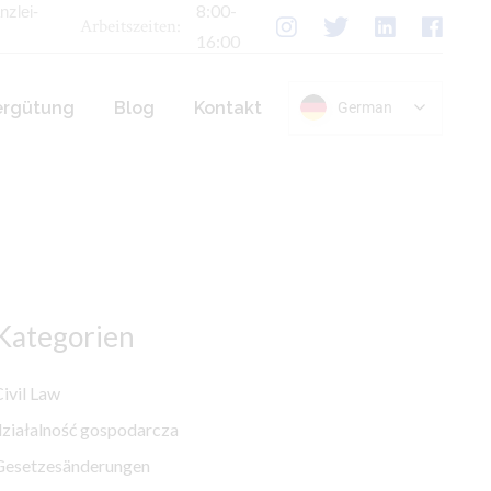
8:00-
zlei-
Arbeitszeiten:
16:00
ergütung
Blog
Kontakt
German
n
er
Kategorien
ivil Law
działalność gospodarcza
Gesetzesänderungen