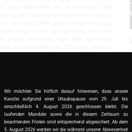
t, dass Betroffene die Gesellschaft über
ichtung von Pfandrechten informieren müssen,
ion. Nur nach Erhalt dieser Benachrichtigung
rbuch wirksam, was für Vorstände eine klare
er Praxis ermöglicht dies eine lückenlose
eln, was besonders für CFOs und Inhouse-
Einhaltung gesellschaftsrechtlicher Vorgaben
G
lidierten Version des KSH, die durch Novellen
ereinfachung von Reorganisationsprozessen,
t. 188 vorzunehmen. Solche Novellen, wie die
Wir möchten Sie höflich darauf hinweisen, dass unsere
n indirekt das Gesellschafterbuch durch
Kanzlei aufgrund einer Urlaubspause vom 29. Juli bis
n Fusions- oder Spaltungsverfahren.
einschließlich 4. August 2026 geschlossen bleibt. Die
laufenden Mandate sowie die in diesem Zeitraum zu
elle Relevanz
beachtenden Fristen sind entsprechend abgesichert. Ab dem
5. August 2026 werden wir die während unserer Abwesenheit