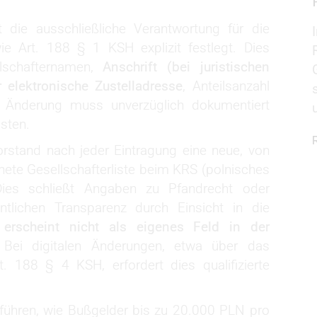
t die ausschließliche Verantwortung für die
ie Art. 188 § 1 KSH explizit festlegt. Dies
lschafternamen,
Anschrift (bei juristischen
 elektronische Zustelladresse
, Anteilsanzahl
 Änderung muss unverzüglich dokumentiert
isten.
stand nach jeder Eintragung eine neue, von
nete Gesellschafterliste beim KRS (polnisches
 Dies schließt Angaben zu Pfandrecht oder
tlichen Transparenz durch Einsicht in die
 erscheint nicht als eigenes Feld in der
 Bei digitalen Änderungen, etwa über das
. 188 § 4 KSH, erfordert dies qualifizierte
führen, wie Bußgelder bis zu 20.000 PLN pro