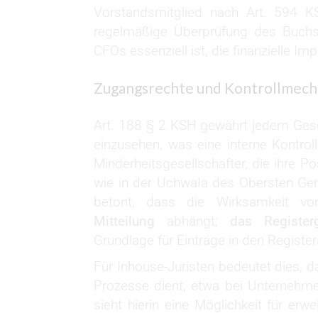
Vorstandsmitglied nach Art. 594 KS
regelmäßige Überprüfung des Buchs,
CFOs essenziell ist, die finanzielle I
Zugangsrechte und Kontrollmec
Art. 188 § 2 KSH gewährt jedem Gese
einzusehen, was eine interne Kontroll
Minderheitsgesellschafter, die ihre Po
wie in der Uchwała des Obersten Ger
betont, dass die Wirksamkeit von
Mitteilung
abhängt;
das Registerg
Grundlage für Einträge in den Register
Für Inhouse-Juristen bedeutet dies, d
Prozesse dient, etwa bei Unternehme
sieht hierin eine Möglichkeit für erwe