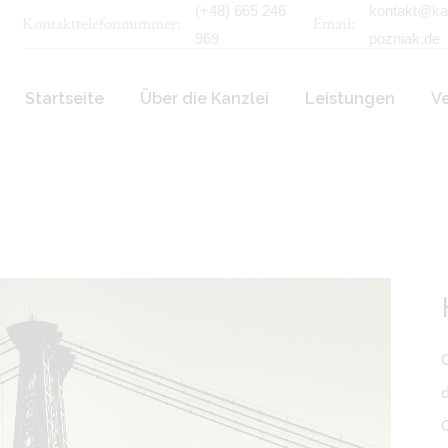
(+48) 665 246
kontakt@kan
Kontakttelefonnummer:
Email:
969
pozniak.de
Startseite
Über die Kanzlei
Leistungen
V
Deutsch-Polnische
Handelsbeziehunge
Rechtsberatung für
deutsche Unternehm
Rechtsberatung für
C
Verbraucher