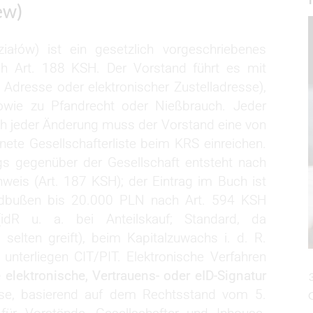
ew)
iałów) ist ein gesetzlich vorgeschriebenes
ach Art. 188 KSH. Der Vorstand führt es mit
. Adresse oder elektronischer Zustelladresse),
owie zu Pfandrecht oder Nießbrauch. Jeder
ach jeder Änderung muss der Vorstand eine von
nete Gesellschafterliste beim KRS einreichen.
gs gegenüber der Gesellschaft entsteht nach
eis (Art. 187 KSH); der Eintrag im Buch ist
eldbußen bis 20.000 PLN nach Art. 594 KSH
idR u. a. bei Anteilskauf; Standard, da
selten greift), beim Kapitalzuwachs i. d. R.
unterliegen CIT/PIT. Elektronische Verfahren
te elektronische, Vertrauens- oder eID-Signatur
se, basierend auf dem Rechtsstand vom 5.