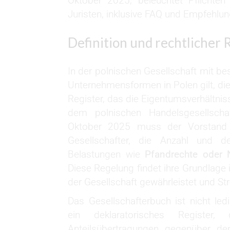
Oktober 2025, beleuchtet Pflichten
Juristen, inklusive FAQ und Empfehlun
Definition und rechtlicher
In der polnischen Gesellschaft mit bes
Unternehmensformen in Polen gilt, die
Register, das die Eigentumsverhältni
dem polnischen Handelsgesellsch
Oktober 2025 muss der Vorstand d
Gesellschafter, die Anzahl und d
Belastungen wie
Pfandrechte oder 
Diese Regelung findet ihre Grundlage 
der Gesellschaft gewährleistet und St
Das Gesellschafterbuch ist nicht ledi
ein deklaratorisches Register
Anteilsübertragungen gegenüber der