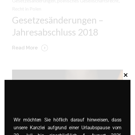
Gesetzesänderungen
,
polnisches Gesellschaftsrecht
,
Recht in Polen
Gesetzesänderungen –
Jahresabschluss 2018
Read More
Clos
this
modu
Wir möchten Sie höflich darauf hinweisen, dass
unsere Kanzlei aufgrund einer Urlaubspause vom