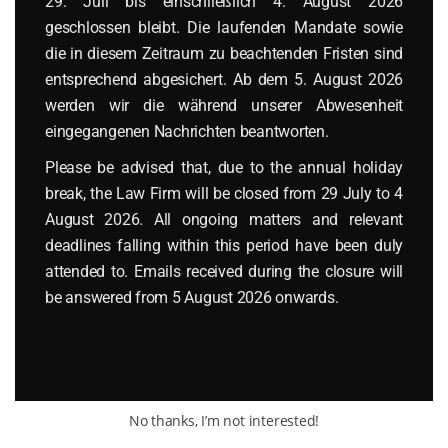
29. Juli bis einschließlich 4. August 2026
geschlossen bleibt. Die laufenden Mandate sowie
die in diesem Zeitraum zu beachtenden Fristen sind
entsprechend abgesichert. Ab dem 5. August 2026
werden wir die während unserer Abwesenheit
eingegangenen Nachrichten beantworten.
Please be advised that, due to the annual holiday
30 Januar 2019
break, the Law Firm will be closed from 29 July to 4
Gesetzesänderungen
,
Recht in Polen
August 2026. All ongoing matters and relevant
deadlines falling within this period have been duly
Mehr Sicherheit bei
attended to. Emails received during the closure will
Vertragsschließung in
be answered from 5 August 2026 onwards.
Polen
Read More
No thanks, I’m not interested!