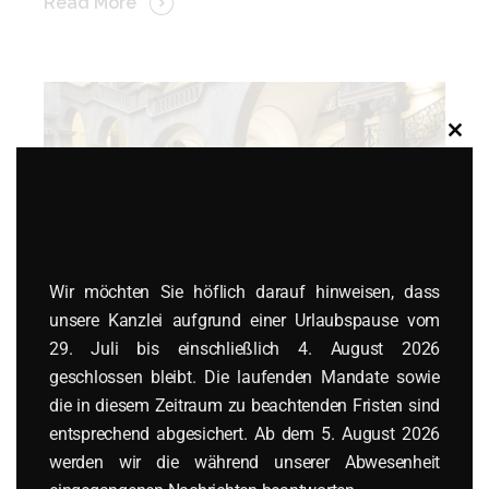
Read More
Clos
this
modu
Wir möchten Sie höflich darauf hinweisen, dass
unsere Kanzlei aufgrund einer Urlaubspause vom
29. Juli bis einschließlich 4. August 2026
geschlossen bleibt. Die laufenden Mandate sowie
24 Juli 2025
die in diesem Zeitraum zu beachtenden Fristen sind
polnische Kapitalgesellschaften
,
polnische
entsprechend abgesichert. Ab dem 5. August 2026
Zivilprozessordnung
,
polnisches Gesellschaftsrecht
,
werden wir die während unserer Abwesenheit
polnisches Zivilrecht