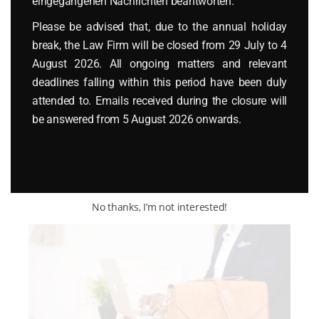
eingegangenen Nachrichten beantworten.
Anfechtung von
Please be advised that, due to the annual holiday
Beschlüssen der
break, the Law Firm will be closed from 29 July to 4
August 2026. All ongoing matters and relevant
Geschäftsführung sowie
deadlines falling within this period have been duly
des Aufsichtsrats einer
attended to. Emails received during the closure will
be answered from 5 August 2026 onwards.
polnischen Gesellschaft
Read More
No thanks, I’m not interested!