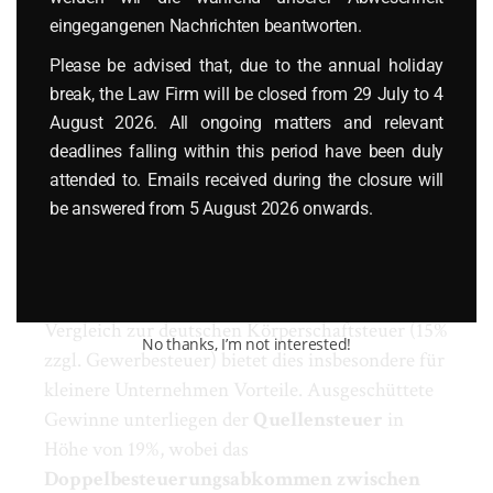
Steuerliche
eingegangenen Nachrichten beantworten.
Rahmenbedingungen für die
Please be advised that, due to the annual holiday
polnische GmbH (sp. z o. o.)
break, the Law Firm will be closed from 29 July to 4
August 2026. All ongoing matters and relevant
Die
Körperschaftsteuer (CIT)
beträgt in Polen
deadlines falling within this period have been duly
19% im allgemeinen Regime. Kleine
attended to. Emails received during the closure will
Steuerpflichtige mit einem Jahresumsatz bis zu 2
be answered from 5 August 2026 onwards.
Millionen Euro können einen ermäßigten Satz
von
9 %
in Anspruch nehmen, was für neu
gegründete Gesellschaften attraktiv ist. Im
Vergleich zur deutschen Körperschaftsteuer (15%
No thanks, I’m not interested!
zzgl. Gewerbesteuer) bietet dies insbesondere für
kleinere Unternehmen Vorteile. Ausgeschüttete
Gewinne unterliegen der
Quellensteuer
in
Höhe von 19%, wobei das
Doppelbesteuerungsabkommen zwischen