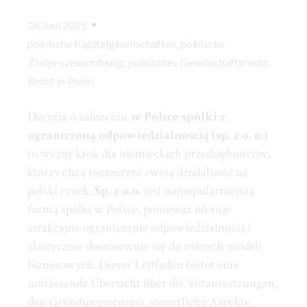
26 Juni 2025
polnische Kapitalgesellschaften
,
polnische
Zivilprozessordnung
,
polnisches Gesellschaftsrecht
,
Recht in Polen
Decyzja o założeniu
w Polsce spółki
z
ograniczoną odpowiedzialnością (sp. z o. o.)
to ważny krok dla niemieckich przedsiębiorców,
którzy chcą rozszerzyć swoją działalność na
polski rynek.
Sp. z o.o.
jest najpopularniejszą
formą spółki w Polsce, ponieważ oferuje
atrakcyjne ograniczenie odpowiedzialności i
elastycznie dostosowuje się do różnych modeli
biznesowych.
Dieser Leitfaden bietet eine
umfassende Übersicht über die Voraussetzungen,
den Gründungsprozess, steuerliche Aspekte,