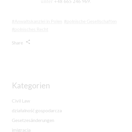
unter
+48 665 246 969
.
#Anwaltskanzlei in Polen
#polnische Gesellschaften
#polnisches Recht
Share
Kategorien
Civil Law
działalność gospodarcza
Gesetzesänderungen
imigracja