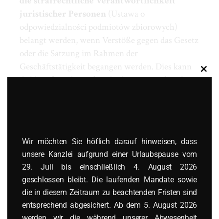
die strafrechtliche Verantwortlichkeit
juristischer Personen
(Ustawa o
odpowiedzialności podmiotów zbiorowych)
belangt werden, wenn Verstöße gegen das Gesetz
oder die Satzung im Rahmen der
Geschäftstätigkeit begangen werden. Dies kann
Clos
Geldstrafen oder andere Sanktionen nach sich
this
modu
ziehen, wie in der
Ustawa
geregelt.
Die Haftung umfasst auch steuerliche
Verpflichtungen, etwa bei nicht abgeführter
Mehrwertsteuer oder nicht gemeldeten
Wir möchten Sie höflich darauf hinweisen, dass
Einkommensteuerabzügen. Geschäftsführer
unsere Kanzlei aufgrund einer Urlaubspause vom
sollten daher sicherstellen, dass die Gesellschaft
29. Juli bis einschließlich 4. August 2026
alle gesetzlichen Anforderungen erfüllt,
geschlossen bleibt. Die laufenden Mandate sowie
einschließlich der fristgerechten Einreichung
die in diesem Zeitraum zu beachtenden Fristen sind
von Finanzberichten.
entsprechend abgesichert. Ab dem 5. August 2026
werden wir die während unserer Abwesenheit